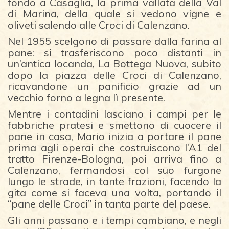
fondo a Casaglia, la prima vallata della Val
di Marina, della quale si vedono vigne e
oliveti salendo alle Croci di Calenzano.
Nel 1955 scelgono di passare dalla farina al
pane: si trasferiscono poco distanti in
un’antica locanda, La Bottega Nuova, subito
dopo la piazza delle Croci di Calenzano,
ricavandone un panificio grazie ad un
vecchio forno a legna lì presente.
Mentre i contadini lasciano i campi per le
fabbriche pratesi e smettono di cuocere il
pane in casa, Mario inizia a portare il pane
prima agli operai che costruiscono l’A1 del
tratto Firenze-Bologna, poi arriva fino a
Calenzano, fermandosi col suo furgone
lungo le strade, in tante frazioni, facendo la
gita come si faceva una volta, portando il
“pane delle Croci” in tanta parte del paese.
Gli anni passano e i tempi cambiano, e negli